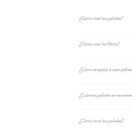
¿Cómo usar los pañales?​
1) Ajusta el elástico regulable
el inserto tipo toalla (microfi
¿Cómo usar los filtros?
ponle el pañal a tu bebé 4) Cu
estará listo para volver a usar.
Colocar 01 filtro entre el pañal
puede tirar al inodoro ya que
¿Cómo empezar a usar pañale
levemente.
Para iniciar con el uso de pañ
con 01 pañal de tela para ver
¿Cuántos pañales se necesita
permitirá probarlos e iniciar 
Si deseas utilizar exclusivam
dependerá de cada bebé (edad 
¿Cómo lavar los pañales?
deseas lavar interdiario, lo
rotación será mayor, por lo t