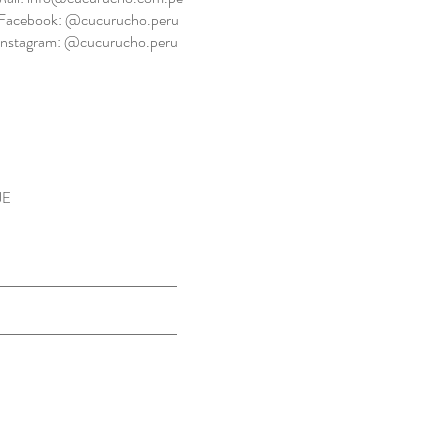
Facebook: @cucurucho.peru
Instagram: @cucurucho.peru
JE