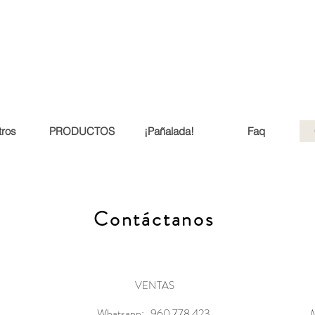
ros
PRODUCTOS
¡Pañalada!
Faq
Contáctanos
VENTAS
Whatsapp:
960 778 423
M